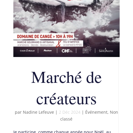
Marché de
créateurs
par
Nadine Lefeuve
|
2 Déc 2024
|
Événement
,
Non
classé
Je participe, comme chaque année pour Noël, au