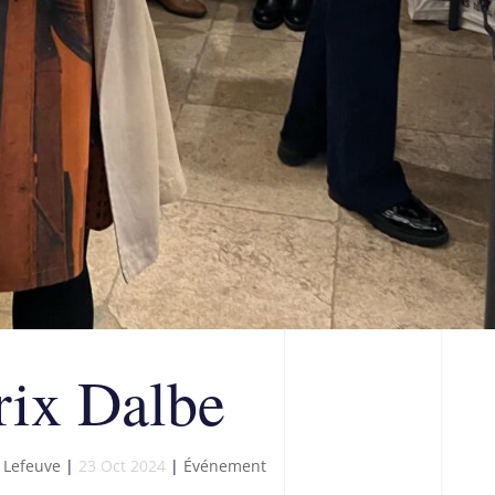
rix Dalbe
 Lefeuve
|
23 Oct 2024
|
Événement