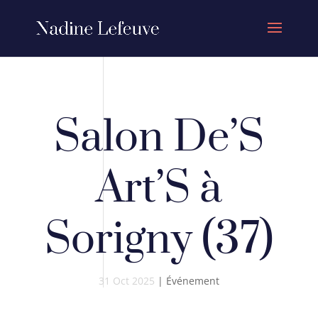
Salon De’S
Art’S à
Sorigny (37)
31 Oct 2025
|
Événement